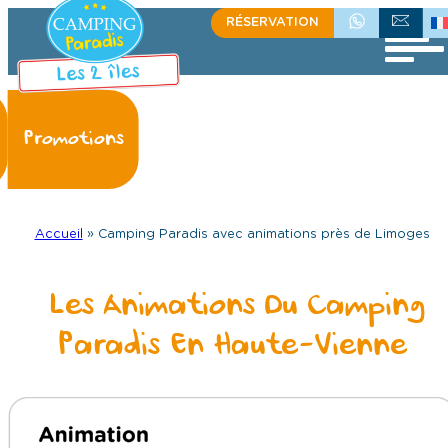
Aller
RÉSERVATION
+336 08 33 71 95
ÉCRIVEZ-NOU
au
contenu
Accueil
»
Camping Paradis avec animations près de Limoges
Les Animations Du Camping
Paradis En Haute-Vienne