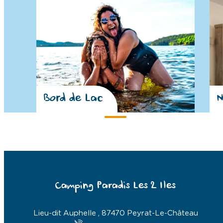
Bord de Lac
N
Camping Paradis Les 2 Iles
Lieu-dit Auphelle , 87470 Peyrat-Le-Château