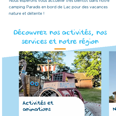
Nous espérons vous accueillir très bientôt dans notre
camping Paradis en bord de Lac pour des vacances
nature et détente !
Découvrez nos activités, nos
services et notre région
Activités et
animations
N