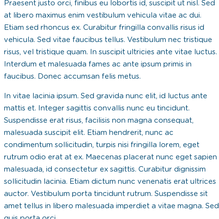
Praesent justo orci, finibus eu lobortis id, suscipit ut nisl. Sed
at libero maximus enim vestibulum vehicula vitae ac dui.
Etiam sed rhoncus ex. Curabitur fringilla convallis risus id
vehicula. Sed vitae faucibus tellus. Vestibulum nec tristique
risus, vel tristique quam. In suscipit ultricies ante vitae luctus.
Interdum et malesuada fames ac ante ipsum primis in
faucibus. Donec accumsan felis metus.
In vitae lacinia ipsum. Sed gravida nunc elit, id luctus ante
mattis et. Integer sagittis convallis nunc eu tincidunt.
Suspendisse erat risus, facilisis non magna consequat,
malesuada suscipit elit. Etiam hendrerit, nunc ac
condimentum sollicitudin, turpis nisi fringilla lorem, eget
rutrum odio erat at ex. Maecenas placerat nunc eget sapien
malesuada, id consectetur ex sagittis. Curabitur dignissim
sollicitudin lacinia. Etiam dictum nunc venenatis erat ultrices
auctor. Vestibulum porta tincidunt rutrum. Suspendisse sit
amet tellus in libero malesuada imperdiet a vitae magna. Sed
quis porta orci.