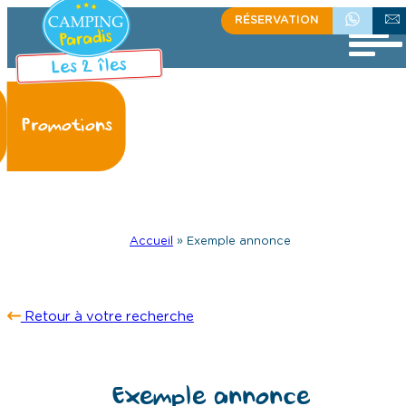
Aller
RÉSERVATION
+336 08 33 71 95
ÉCRIVEZ
au
contenu
Accueil
»
Exemple annonce
Retour à votre recherche
Exemple annonce