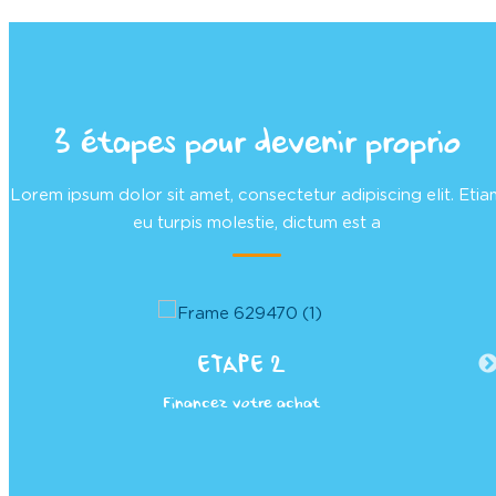
x
e
m
p
l
3 étapes pour devenir proprio
e
Lorem ipsum dolor sit amet, consectetur adipiscing elit. Etia
a
eu turpis molestie, dictum est a
n
n
o
n
c
ETAPE 2
e
Financez votre achat