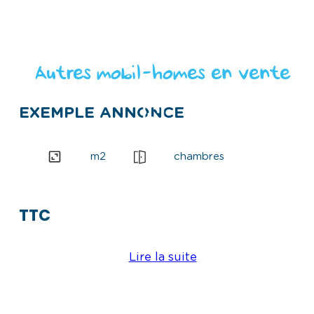
e
s
)
s
a
i
Autres mobil-homes en vente
r
e
)
EXEMPLE ANNONCE
m2
m2
chambres
TTC
Lire la suite
:
E