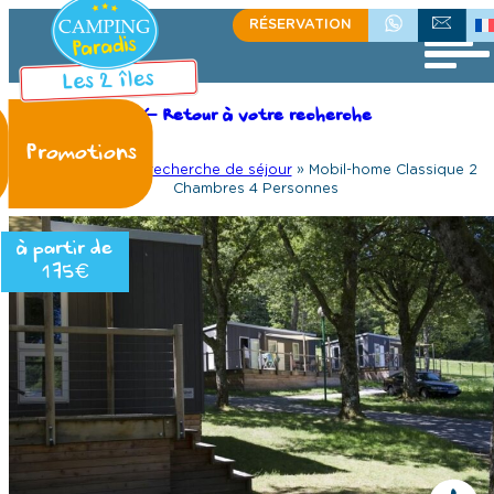
RÉSERVATION
+336 08 33 71 95
ÉCRIVEZ-NOU
Retour à votre recherche
Accueil
»
Votre recherche de séjour
»
Mobil-home Classique 2
Chambres 4 Personnes
à partir de
175